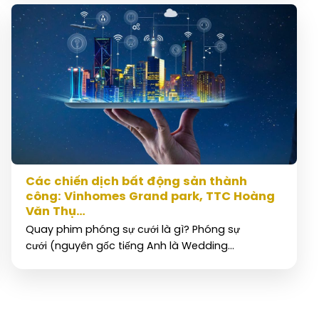
Các chiến dịch bất động sản thành
công: Vinhomes Grand park, TTC Hoàng
Văn Thụ…
Quay phim phóng sự cưới là gì? Phóng sự
cưới (nguyên gốc tiếng Anh là Wedding...