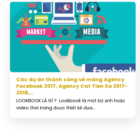
Các dự án thành công về mảng Agency
Facebook 2017, Agency Cat Tien Sa 2017-
2018,…
LOOKBOOK LÀ GÌ ? Lookbook là một bộ ảnh hoặc
video thời trang được thiết kế dựa...