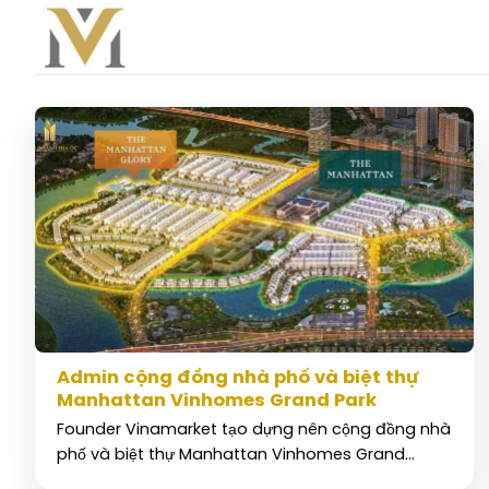
Bỏ
qua
nội
dung
Admin cộng đồng nhà phố và biệt thự
Manhattan Vinhomes Grand Park
Founder Vinamarket tạo dựng nên cộng đồng nhà
phố và biệt thự Manhattan Vinhomes Grand...