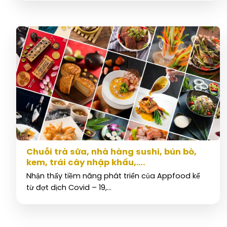
Chuỗi trà sữa, nhà hàng sushi, bún bò,
kem, trái cây nhập khẩu,….
Nhận thấy tiềm năng phát triển của Appfood kể
từ đợt dịch Covid – 19,...