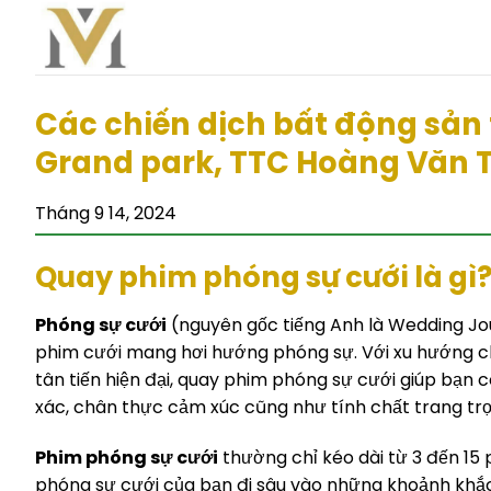
Bỏ
qua
nội
dung
Các chiến dịch bất động sản
Grand park, TTC Hoàng Văn 
Tháng 9 14, 2024
Quay phim phóng sự cưới là gì
Phóng sự cưới
(nguyên gốc tiếng Anh là Wedding Jo
phim cưới mang hơi hướng phóng sự. Với xu hướng ch
tân tiến hiện đại, quay phim phóng sự cưới giúp bạn
xác, chân thực cảm xúc cũng như tính chất trang trọ
Phim phóng sự cưới
thường chỉ kéo dài từ 3 đến 15 
phóng sự cưới của bạn đi sâu vào những khoảnh khắc