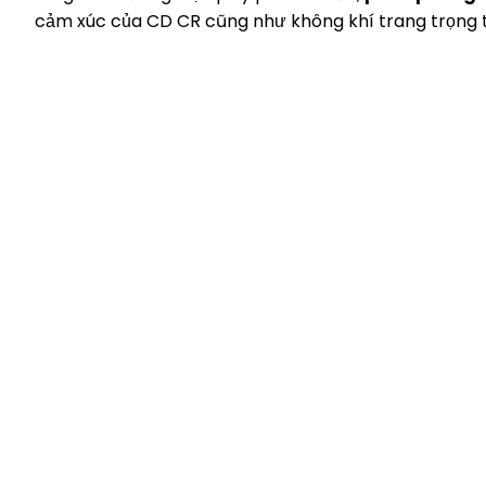
cảm xúc của CD CR cũng như không khí trang trọng thi
TRỤ SỞ 
Luôn đổi mới, sáng tạo và khác biệt mang
Văn phòng
đến hiệu quả, là những giá trị cốt lõi mà
Cityland P
chúng tôi đem đến khách hàng của mình. “
10, Phườn
Gửi trọn niềm tin “ là những gì mà Vina
Văn phòng
Market thể hiện trong các sản phẩm. Giá trị
Bến Nghé 
đồng hành bền vững, luôn đồng hành cùng
070308080
khách hàng từ nhũng giai đoạn khó khăn