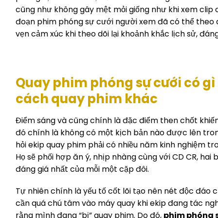
cũng như không gây mệt mỏi giống như khi xem clip c
đoạn phim phóng sự cưới người xem đã có thể theo dõi 
vẹn cảm xúc khi theo dõi lại khoảnh khắc lịch sử, đá
Quay phim phóng sự cưới có gì
cách quay phim khác
Điểm sáng và cũng chính là đặc điểm then chốt khiế
đó chính là không có một kịch bản nào được lên tron
hỏi ekip quay phim phải có nhiều năm kinh nghiệm tron
Họ sẽ phối hợp ăn ý, nhịp nhàng cùng với CD CR, hai
đáng giá nhất của mỗi một cặp đôi.
Tự nhiên chính là yếu tố cốt lõi tạo nên nét độc đáo 
cần quá chú tâm vào máy quay khi ekip đang tác nghi
rằng mình đang “bị” quay phim. Do đó,
phim phóng s