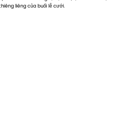
êng liêng của buổi lễ cưới.
CHÍNH
LIÊN KẾT NHANH
 BO: 672A49 - 672A50 KDC
Về chúng tôi
ark Hills, Phan Văn Trị, Phường
sản phẩm
g 10, Quận Gò Vấp , Tp.HCM
Thành tựu
 HO: 37 Lý Tự Trọng, Phương
Liên hệ
Quận 1, Tp.HCM
7 / 090927996 (Zalo)