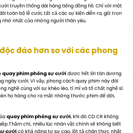
ưới truyền thống dài hàng tiếng đồng hồ. Chỉ với một
toàn bộ lễ cưới, tất cả các sự kiện diễn ra, giữ trọn
ng nhớ nhất của những người thân yêu.
 độc đáo hơn so với các phong
n
quay phim phóng sự cưới
được hết lời tán dương
g ngày cưới. Vì vậy, phong cách quay phim này đòi
g nghề cùng với sự khéo léo, tỉ mỉ và tố chất nghệ sĩ.
 bên họ hàng cho ra mắt những thước phim để đời,
của
quay phim phóng sự cưới
, khi đó CD CR không
ệp.Thậm chí, nhiều lúc nhân vật chính sẽ không biết
ự cưới
có khả năng tự sự cao, lột tả chân thực nhất